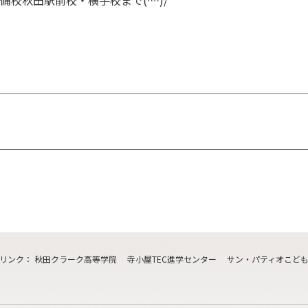
校秋田駅前校・横手校まで(^^)/
リンク
：
秋田クラーク高等学院
寺小屋TEC進学センター
サン・パティオこど