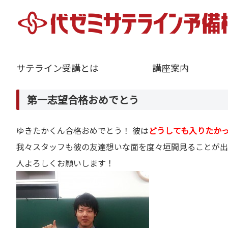
サテライン受講とは
講座案内
第一志望合格おめでとう
ゆきたかくん合格おめでとう！ 彼は
どうしても
入りたか
我々スタッフも彼の友達想いな面を度々垣間見ることが出
人よろしくお願いします！