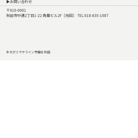
▶お問い合わせ
〒010-0001
秋田市中通2丁目1-22 角繁ビル2F［
地図
］ TEL:
018-835-1087
© 代ゼミサテライン予備校 秋田