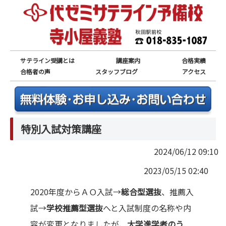
サテライン受講とは
講座案内
合格実績
合格者の声
スタッフブログ
アクセス
特別入試対策講座
2024/06/12 09:10
2023/05/15 02:40
2020年度からＡＯ入試→
総合型選抜
、推薦入
試→
学校推薦型選抜
へと入試制度の名称や内
容が変更となりましたが、
大学進学者のう