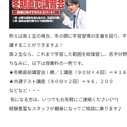
例えば高１生の場合、冬の間に学習習慣の定着を図り、不
講することができますよ！
高２生なら、これまで学習した範囲を総復習し、苦手分野
ちなみに、以下は授業料の一例です。
★冬期直前講習会Ⅰ期／１講座（９０分×４回）＝￥１６
★共通テスト講座（９０分×２回）＝￥６，２００
などなど・・・
気になる方は、いつでもお気軽にご連絡ください(^^)
経験豊富なスタッフが親身になってご相談に乗ります♪