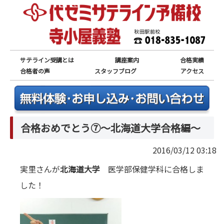
サテライン受講とは
講座案内
合格実績
合格者の声
スタッフブログ
アクセス
合格おめでとう⑦～北海道大学合格編～
2016/03/12 03:18
実里さんが
北海道大学
医学部保健学科に合格しま
した！